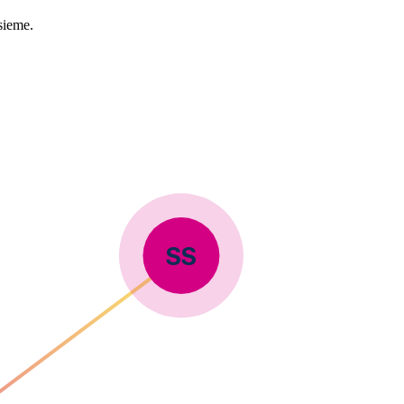
sieme.
SS